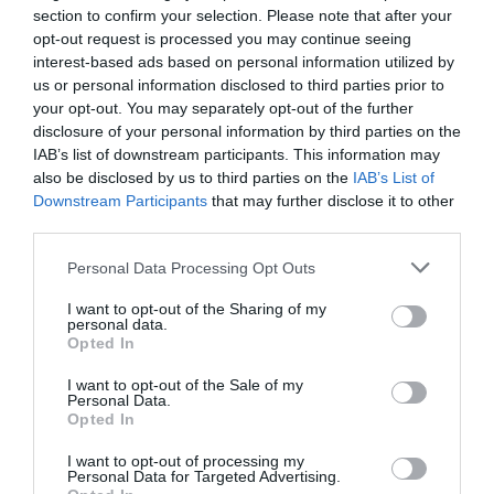
section to confirm your selection. Please note that after your
opt-out request is processed you may continue seeing
interest-based ads based on personal information utilized by
us or personal information disclosed to third parties prior to
your opt-out. You may separately opt-out of the further
Onoff
disclosure of your personal information by third parties on the
IAB’s list of downstream participants. This information may
MANILLAR ONOFF NOTION BLANCO 0.0x 31.8x
also be disclosed by us to third parties on the
IAB’s List of
690mm
Downstream Participants
that may further disclose it to other
42,00 €
5,00 €
third parties.
Please note that this website/app uses one or more Google
Personal Data Processing Opt Outs
services and may gather and store information including but
Añadir Al Carrito

not limited to your visit or usage behaviour. You may click to
I want to opt-out of the Sharing of my
personal data.
grant or deny consent to Google and its third-party tags to
Opted In
use your data for below specified purposes in below Google
El MANILLAR ONOFF NOTION BLANCO 0.0x 31.8x 690mm es ideal
para montarla en ...
consent section.
I want to opt-out of the Sale of my
Personal Data.
Opted In
I want to opt-out of processing my
Personal Data for Targeted Advertising.