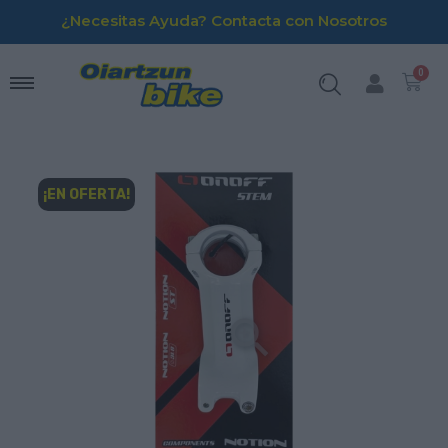
¿Necesitas Ayuda? Contacta con Nosotros
¡EN OFERTA!
