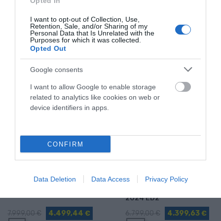
Opted In
I want to opt-out of Collection, Use,
PRODUCTOS MÁS VISTOS
Retention, Sale, and/or Sharing of my
Personal Data that Is Unrelated with the
TAMBIÉN PODRÍA GUSTARTE
COMPRADOS JUNTOS
Purposes for which it was collected.
Opted Out
Google consents
-43,75%
-35,29%
I want to allow Google to enable storage
related to analytics like cookies on web or
device identifiers in apps.
CONFIRM
Mondraker
Mondraker
Data Deletion
Data Access
Privacy Policy
MONDRAKER DUNE R
MONDRAKER CRAFTY R
2024 ED2
7.999,00 €
4.499,44 €
6.799,00 €
4.399,63 €