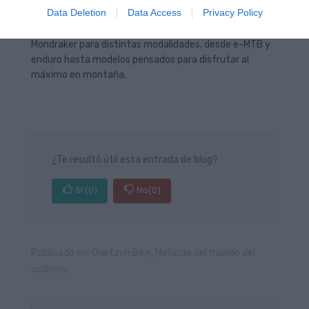
Data Deletion
Data Access
Privacy Policy
En
Oiartzun Bike
puedes encontrar bicicletas
Mondraker para distintas modalidades, desde e-MTB y
enduro hasta modelos pensados para disfrutar al
máximo en montaña.
¿Te resultó útil esta entrada de blog?
Sí
(0)
No
(0)
Publicado en:
Oiartzun Bike
,
Noticias del mundo del
ciclismo