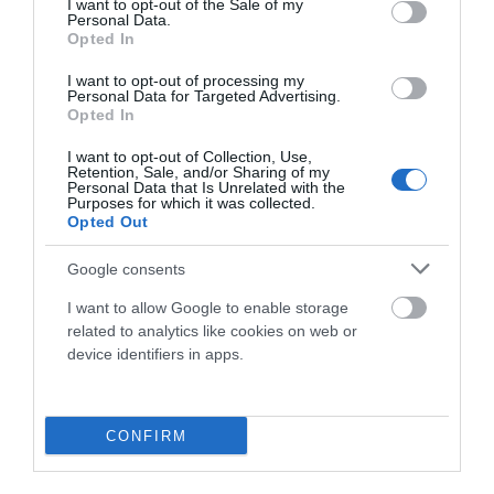
I want to opt-out of the Sale of my
Personal Data.
¿La Mondraker Anark es una bicicleta de enduro?
Opted In
I want to opt-out of processing my
Aunque puede moverse en terrenos de enduro
Personal Data for Targeted Advertising.
exigente, su enfoque principal está más cerca del
Opted In
freeride y el bike park
que de la competición enduro
tradicional.
I want to opt-out of Collection, Use,
Retention, Sale, and/or Sharing of my
Personal Data that Is Unrelated with the
Purposes for which it was collected.
¿Qué tipo de cuadro monta?
Opted Out
Monta un cuadro de
aluminio Stealth Alloy EVO
Google consents
6061
, diseñado para ofrecer resistencia, durabilidad y
buen comportamiento en usos intensivos.
I want to allow Google to enable storage
related to analytics like cookies on web or
¿Qué sistema de suspensión utiliza?
device identifiers in apps.
Utiliza el
sistema Zero Suspension System
de
Mondraker, con una cinemática pensada para ofrecer
CONFIRM
agarre, estabilidad y soporte en bajadas agresivas.
¿Dónde puedo encontrar bicicletas Mondraker?