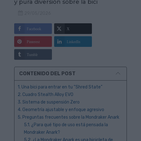
y pura diversión sobre la bici
29/05/2026
Facebook
X
Pinterest
LinkedIn
Tumblr
CONTENIDO DEL POST
1. Una bici para entrar en tu “Shred State”
2. Cuadro Stealth Alloy EVO
3. Sistema de suspensión Zero
4. Geometría ajustable y enfoque agresivo
5. Preguntas frecuentes sobre la Mondraker Anark
5.1. ¿Para qué tipo de uso está pensada la
Mondraker Anark?
5.2. ¿La Mondraker Anark es una bicicleta de