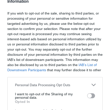
y ángulo de tubo de sillín de 77,15°.
Information
If you wish to opt-out of the sale, sharing to third parties, or
La nueva
Mondraker Anark
llegará próximamente a
processing of your personal or sensitive information for
Oiartzun Bike
. Si buscas una bicicleta preparada para
targeted advertising by us, please use the below opt-out
bike park, freeride y bajadas sin límites, muy pronto
section to confirm your selection. Please note that after your
podrás descubrirla tanto en nuestra tienda física como
opt-out request is processed you may continue seeing
online.
interest-based ads based on personal information utilized by
us or personal information disclosed to third parties prior to
Síguenos para conocer disponibilidad, montajes y
your opt-out. You may separately opt-out of the further
novedades de una de las bicicletas más divertidas y
disclosure of your personal information by third parties on the
agresivas de la nueva gama Mondraker.
IAB’s list of downstream participants. This information may
also be disclosed by us to third parties on the
IAB’s List of
Preguntas frecuentes sobre la Mondraker
Downstream Participants
that may further disclose it to other
Anark
third parties.
¿Para qué tipo de uso está pensada la Mondraker
Please note that this website/app uses one or more Google
Personal Data Processing Opt Outs
Anark?
services and may gather and store information including but
not limited to your visit or usage behaviour. You may click to
I want to opt-out of the Sharing of my
Está pensada para
freeride, bike park, descensos
personal data.
grant or deny consent to Google and its third-party tags to
Opted In
agresivos y saltos
. Es una bicicleta para quienes
use your data for below specified purposes in below Google
buscan diversión, resistencia y capacidad bajadora.
consent section.