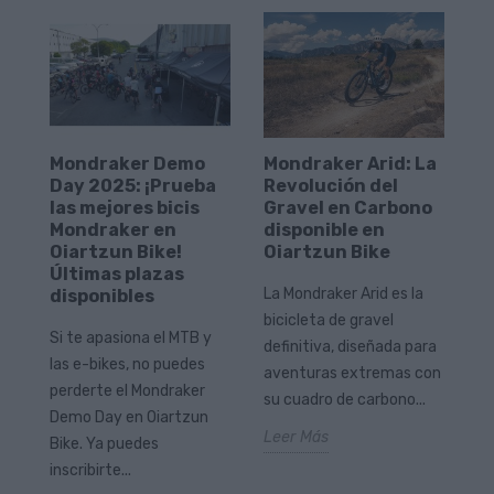
Mondraker Demo
Mondraker Arid: La
B
Day 2025: ¡Prueba
Revolución del
O
las mejores bicis
Gravel en Carbono
l
tá
Mondraker en
disponible en
b
Oiartzun Bike!
Oiartzun Bike
Wo
Últimas plazas
La Mondraker Arid es la
disponibles
au
bicicleta de gravel
qu
Si te apasiona el MTB y
definitiva, diseñada para
mu
las e-bikes, no puedes
aventuras extremas con
pa
perderte el Mondraker
su cuadro de carbono...
Le
Demo Day en Oiartzun
.
Leer Más
Bike. Ya puedes
inscribirte...