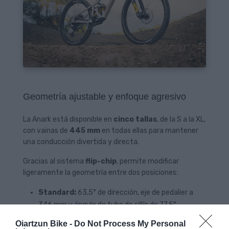
Geometría ajustable y enfoque agresivo
La Anark está disponible en
cinco tallas
, de la S a la XL,
con vainas de
445 mm
en todas ellas para mantener
una conducción divertida y directa.
Gracias al sistema
flip-chip
, permite modificar
ligeramente la geometría entre dos posiciones:
Standard:
63,5° de dirección, eje de pedalier a
346 mm y ángulo de tubo de sillín de 77,5°.
Low:
63,15° de dirección, eje de pedalier a 341 mm
Oiartzun Bike -
Do Not Process My Personal