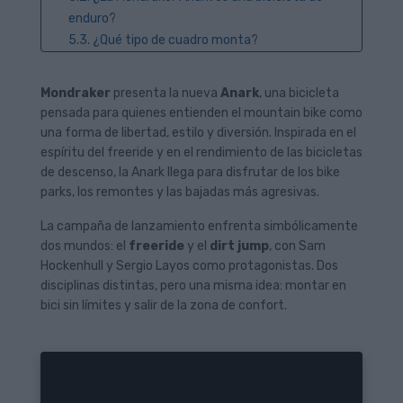
enduro?
5.3. ¿Qué tipo de cuadro monta?
5.4. ¿Qué sistema de suspensión utiliza?
5.5. ¿Dónde puedo encontrar bicicletas
Mondraker
presenta la nueva
Anark
, una bicicleta
Mondraker?
pensada para quienes entienden el mountain bike como
una forma de libertad, estilo y diversión. Inspirada en el
espíritu del freeride y en el rendimiento de las bicicletas
de descenso, la Anark llega para disfrutar de los bike
parks, los remontes y las bajadas más agresivas.
La campaña de lanzamiento enfrenta simbólicamente
dos mundos: el
freeride
y el
dirt jump
, con Sam
Hockenhull y Sergio Layos como protagonistas. Dos
disciplinas distintas, pero una misma idea: montar en
bici sin límites y salir de la zona de confort.