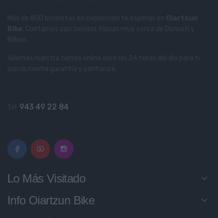
Más de 800 bicicletas en exposición te esperan en
Oiartzun
Bike
. Contamos con tiendas físicas muy cerca de Donosti y
Bilbao.
Además nuestra tienda online abre las 24 horas del día para ti
con la misma garantía y confianza.
943 49 22 84
Tel:
Lo Más Visitado
keyboard_arrow_down
Info Oiartzun Bike
keyboard_arrow_down