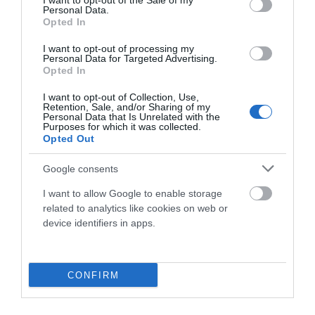
I want to opt-out of the Sale of my
Personal Data.
Leer Más
Opted In
I want to opt-out of processing my
Personal Data for Targeted Advertising.
Opted In
I want to opt-out of Collection, Use,
Retention, Sale, and/or Sharing of my
Personal Data that Is Unrelated with the
Purposes for which it was collected.
Opted Out
Google consents
I want to allow Google to enable storage
related to analytics like cookies on web or
device identifiers in apps.
Mondraker lanza la nueva Level: potencia,
recorrido y autonomía sin concesiones
CONFIRM
Mondraker lanza la tercera generación de la Level, una
e-Enduro que lo tiene todo: más recorrido, más
autonomía y el nuevo motor Bosch CX con 100Nm. Una