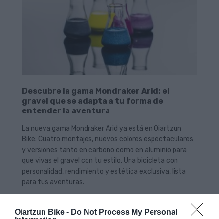
Descubre la gama Mondraker Arid: el
gravel que se adapta a tu forma de
entender la aventura
La nueva gama Mondraker Arid ya está en Oiartzun
Bike. Cuatro montajes, nuevos colores espectaculares
y versiones tanto en carbono como en aluminio para
que vivas el gravel con tu estilo. Una bicicleta con
personalidad, rendimiento y estética exclusiva, lista
para tus aventuras.
Leer Más
Oiartzun Bike -
Do Not Process My Personal