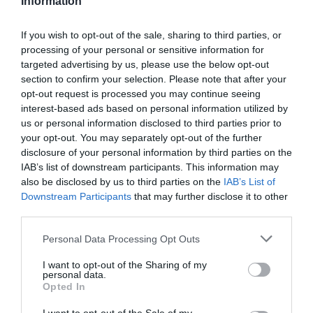
Information
If you wish to opt-out of the sale, sharing to third parties, or
processing of your personal or sensitive information for
targeted advertising by us, please use the below opt-out
section to confirm your selection. Please note that after your
opt-out request is processed you may continue seeing
interest-based ads based on personal information utilized by
us or personal information disclosed to third parties prior to
your opt-out. You may separately opt-out of the further
disclosure of your personal information by third parties on the
IAB’s list of downstream participants. This information may
also be disclosed by us to third parties on the
IAB’s List of
Downstream Participants
that may further disclose it to other
LittleBig Bikes: La bicicleta evolutiva más
third parties.
completa para niños y niñas
Please note that this website/app uses one or more Google
Personal Data Processing Opt Outs
LittleBig Bikes ha creado una bicicleta 3 en 1 que crece
services and may gather and store information including but
con tu hijo, eliminando la necesidad de ruedines y
not limited to your visit or usage behaviour. You may click to
I want to opt-out of the Sharing of my
personal data.
nuevas bicis cada año. Ligera, segura, sostenible y llena
grant or deny consent to Google and its third-party tags to
Opted In
de estilo.
use your data for below specified purposes in below Google
consent section.