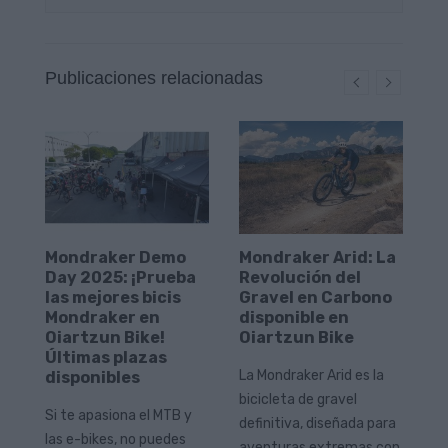
Publicaciones relacionadas
Mondraker Demo
Mondraker Arid: La
B
Day 2025: ¡Prueba
Revolución del
O
las mejores bicis
Gravel en Carbono
l
Mondraker en
disponible en
b
Oiartzun Bike!
Oiartzun Bike
Wo
Últimas plazas
La Mondraker Arid es la
disponibles
au
a
bicicleta de gravel
qu
Si te apasiona el MTB y
definitiva, diseñada para
mu
las e-bikes, no puedes
ate
aventuras extremas con