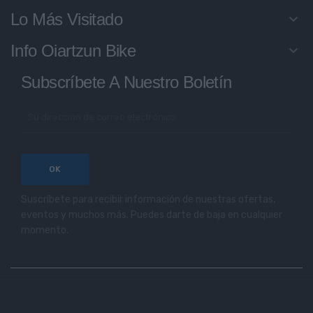
Lo Más Visitado
keyboard_arrow_down
Info Oiartzun Bike
keyboard_arrow_down
Subscríbete A Nuestro Boletín
Suscríbete para recibir información de nuestras ofertas,
eventos y muchos más. Puedes darte de baja en cualquier
momento.