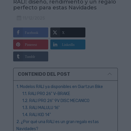
RALI: diseño, rendimiento y un regalo
perfecto para estas Navidades
11/12/2025
Facebook
X
Pinterest
LinkedIn
Tumblr
CONTENIDO DEL POST
1. Modelos RALI ya disponibles en Oiartzun Bike
1.1. RALI PRO 26" V-BRAKE
1.2. RALI PRO 26" 9V DISC MECANICO
1.3. RALI MALULU 16"
1.4. RALI KID 14"
2. ¿Por qué una RALI es un gran regalo estas
Navidades?