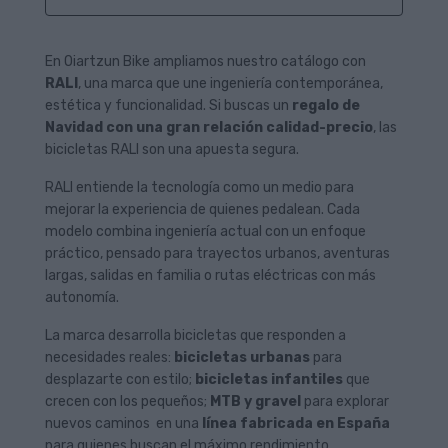
En Oiartzun Bike ampliamos nuestro catálogo con
RALI
, una marca que une ingeniería contemporánea,
estética y funcionalidad. Si buscas un
regalo de
Navidad con una gran relación calidad-precio
, las
bicicletas RALI son una apuesta segura.
RALI entiende la tecnología como un medio para
mejorar la experiencia de quienes pedalean. Cada
modelo combina ingeniería actual con un enfoque
práctico, pensado para trayectos urbanos, aventuras
largas, salidas en familia o rutas eléctricas con más
autonomía.
La marca desarrolla bicicletas que responden a
necesidades reales:
bicicletas urbanas
para
desplazarte con estilo;
bicicletas infantiles
que
crecen con los pequeños;
MTB y gravel
para explorar
nuevos caminos en una
línea fabricada en España
para quienes buscan el máximo rendimiento.