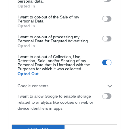
personal data.
Relación calidad-precio sobresaliente
en
grant or deny consent to Google and its third-party tags to
Opted In
todas sus gamas.
use your data for below specified purposes in below Google
consent section.
Variedad
: opciones urbanas, infantiles, eléctricas,
I want to opt-out of the Sale of my
Personal Data.
MTB y gravel.
Opted In
Durabilidad y diseño
: materiales de calidad y
estética muy cuidada.
I want to opt-out of processing my
Personal Data for Targeted Advertising.
Asesoramiento local en Oiartzun Bike
: prueba,
Opted In
tallaje y postventa garantizados.
I want to opt-out of Collection, Use,
Ven a Oiartzun Bike y descubre la nueva gama RALI. Te
Retention, Sale, and/or Sharing of my
ayudamos a elegir la bici perfecta… o el
regalo
Personal Data that Is Unrelated with the
Purposes for which it was collected.
perfecto
para estas Navidades.
Opted Out
Google consents
I want to allow Google to enable storage
related to analytics like cookies on web or
¿Te resultó útil esta entrada de blog?
device identifiers in apps.
Sí
(0)
No
(0)