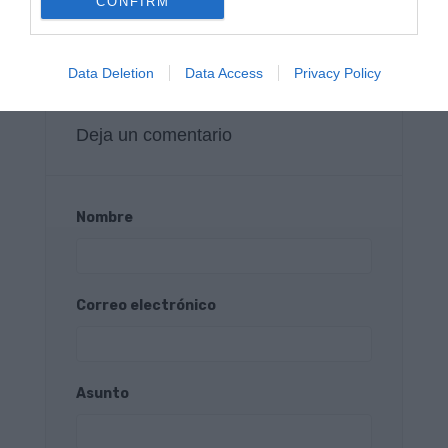
CONFIRM
Publicado en:
Oiartzun Bike
Data Deletion
Data Access
Privacy Policy
Deja un comentario
Nombre
Correo electrónico
Asunto