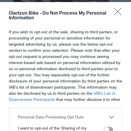
Oiartzun Bike -
Do Not Process My Personal
Information
If you wish to opt-out of the sale, sharing to third parties, or
processing of your personal or sensitive information for
targeted advertising by us, please use the below opt-out
section to confirm your selection. Please note that after your
opt-out request is processed you may continue seeing
interest-based ads based on personal information utilized by
us or personal information disclosed to third parties prior to
your opt-out. You may separately opt-out of the further
RALI KID 14"
disclosure of your personal information by third parties on the
159 €
IAB’s list of downstream participants. This information may
also be disclosed by us to third parties on the
IAB’s List of
Downstream Participants
that may further disclose it to other
third parties.
¿Por qué una RALI es un gran regalo estas
Please note that this website/app uses one or more Google
Personal Data Processing Opt Outs
Navidades?
services and may gather and store information including but
not limited to your visit or usage behaviour. You may click to
I want to opt-out of the Sharing of my