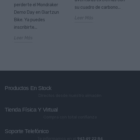
pa
perderte el Mondraker
.
su cuadro de carbono...
Le
Demo Day en Oiartzun
Leer Más
Bike. Ya puedes
inscribirte...
Leer Más
Productos En Stock
Directos desde nuestro almacén
Tienda Física Y Virtual
Compra con total confianza
Soporte Telefónico
Te informamos en el
943 49 22 84