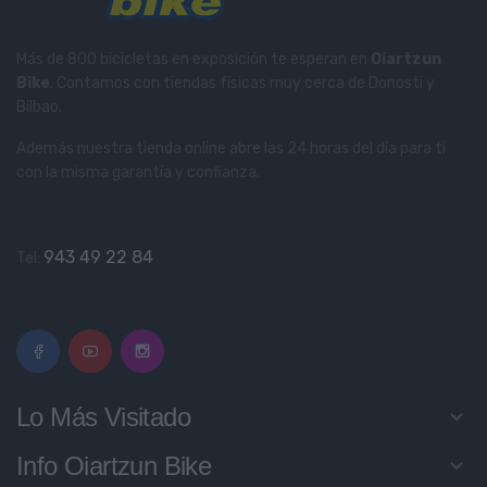
Más de 800 bicicletas en exposición te esperan en
Oiartzun
Bike
. Contamos con tiendas físicas muy cerca de Donosti y
Bilbao.
Además nuestra tienda online abre las 24 horas del día para ti
con la misma garantía y confianza.
943 49 22 84
Tel:
Lo Más Visitado
keyboard_arrow_down
Info Oiartzun Bike
keyboard_arrow_down