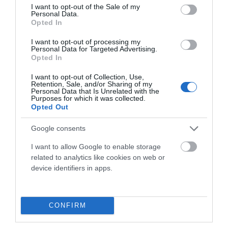
consent section.
con un cuadro Stealth Air
2024 disfruta de una
I want to opt-out of the Sale of my
Personal Data.
Carbon de 2,650g de ...
cinemática del sistema de ...
Opted In
I want to opt-out of processing my
Personal Data for Targeted Advertising.
Opted In
I want to opt-out of Collection, Use,
Retention, Sale, and/or Sharing of my
Personal Data that Is Unrelated with the
Purposes for which it was collected.
Opted Out
ARTÍCULOS RELACIONADOS
Google consents
I want to allow Google to enable storage
related to analytics like cookies on web or
device identifiers in apps.
CONFIRM