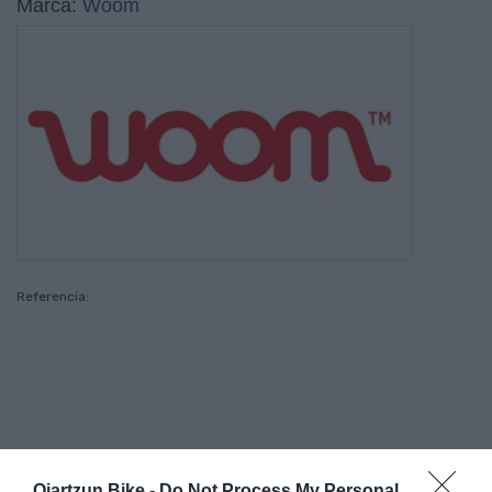
Marca:
Woom
Referencia:
PRODUCTOS MÁS VISTOS
COMPRADOS JUNTOS
Oiartzun Bike -
Do Not Process My Personal