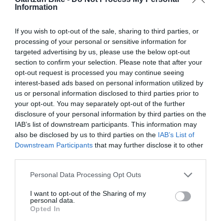
Information
-43,75%
-35,29%
If you wish to opt-out of the sale, sharing to third parties, or
processing of your personal or sensitive information for
targeted advertising by us, please use the below opt-out
section to confirm your selection. Please note that after your
opt-out request is processed you may continue seeing
interest-based ads based on personal information utilized by
us or personal information disclosed to third parties prior to
your opt-out. You may separately opt-out of the further
disclosure of your personal information by third parties on the
Mondraker
Mondraker
IAB’s list of downstream participants. This information may
also be disclosed by us to third parties on the
IAB’s List of
MONDRAKER DUNE R
MONDRAKER CRAFTY R
Downstream Participants
that may further disclose it to other
2024 ED2
third parties.
7.999,00 €
4.499,44 €
6.799,00 €
4.399,63 €
L
M
Please note that this website/app uses one or more Google
Personal Data Processing Opt Outs
services and may gather and store information including but
not limited to your visit or usage behaviour. You may click to
I want to opt-out of the Sharing of my
Añadir Al Carrito
Añadir Al Carrito


personal data.
grant or deny consent to Google and its third-party tags to
Opted In
use your data for below specified purposes in below Google
La MONDRAKER DUNE R cuenta
La MONDRAKER CRAFTY R