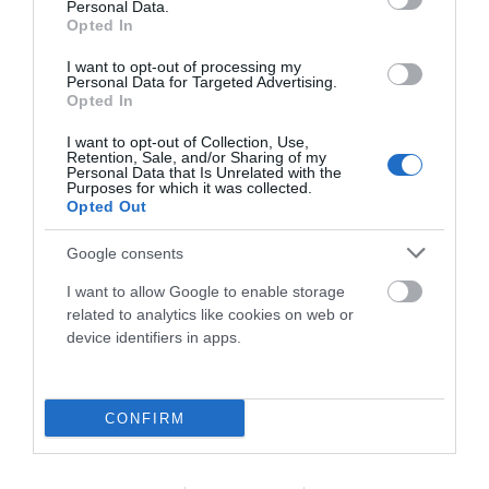
Personal Data.
Opted In
I want to opt-out of processing my
Personal Data for Targeted Advertising.
Opted In
I want to opt-out of Collection, Use,
Retention, Sale, and/or Sharing of my
Personal Data that Is Unrelated with the
Purposes for which it was collected.
TAMUSIA BIKE LOOP RACE 2026 ABRIÓ LA COPA
Opted Out
DE ESPAÑA GRAVEL 2026 EN TORREORGAZ
Google consents
La Tamusia Bike Loop Race inauguró la Copa de España
I want to allow Google to enable storage
Gravel 2026 en Torreorgaz con gran participación y
related to analytics like cookies on web or
espectáculo...
device identifiers in apps.
Leer Más
CONFIRM