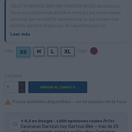
CULOTTE INVERSE BIRA SIN TIRANTES MUJER destaca por
tener una cintura más alta de lo normal y por tener menos
costuras que un culotte convencional, lo que lo hace más
cómodo durante el ejercicio. Se caracteriza por su
resistencia, elasticidad y ligereza. Te permitirá una gran
Leer más
libertad de movimientos sin sentir ninguna resistencia. Las
piernas acabadas con un corte láser tienen un grip de
M
L
XL
Talla
Color
Negro
XS
silicona hipoalergénica en su interior para mantener el
culotte ciclista bien sujeto y para evitar movimientos
incómodos. También incorpora un detalle reflectante que
aumentará tu seguridad ya que reflejará la luz de los
Cantidad
vehículos. Equipado con la badana VEON INSERT. Tiene 3
densidades diferentes y una forma que se adapta
AÑADIR AL CARRITO
perfectamente a la anatomía femenina.

Pocas unidades disponibles — no te quedes sin la tuya
⭐ 4,3 en Google · +200 opiniones reales
Antes
Caravanas Oiartzun, hoy Oiartzun Bike — más de 25