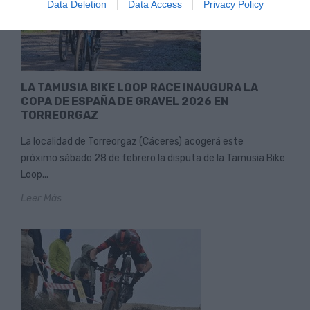
Data Deletion
Data Access
Privacy Policy
LA TAMUSIA BIKE LOOP RACE INAUGURA LA
COPA DE ESPAÑA DE GRAVEL 2026 EN
TORREORGAZ
La localidad de Torreorgaz (Cáceres) acogerá este
próximo sábado 28 de febrero la disputa de la Tamusia Bike
Loop...
Leer Más