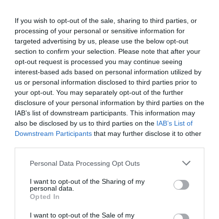
If you wish to opt-out of the sale, sharing to third parties, or
processing of your personal or sensitive information for
targeted advertising by us, please use the below opt-out
section to confirm your selection. Please note that after your
opt-out request is processed you may continue seeing
interest-based ads based on personal information utilized by
us or personal information disclosed to third parties prior to
your opt-out. You may separately opt-out of the further
disclosure of your personal information by third parties on the
IAB’s list of downstream participants. This information may
ETAPAS Y RECORRIDO DE UNA VUELTA FEMENINA
also be disclosed by us to third parties on the
IAB’s List of
2026 QUE CULMINARÁ EN EL ANGLIRÚ
Downstream Participants
that may further disclose it to other
third parties.
La Vuelta Femenina 2026 by Carrefour.es arrancará el
próximo domingo 3 de mayo y se disputará hasta el sábado
Please note that this website/app uses one or more Google
Personal Data Processing Opt Outs
services and may gather and store information including but
9 de...
not limited to your visit or usage behaviour. You may click to
I want to opt-out of the Sharing of my
personal data.
Leer Más
grant or deny consent to Google and its third-party tags to
Opted In
use your data for below specified purposes in below Google
consent section.
I want to opt-out of the Sale of my