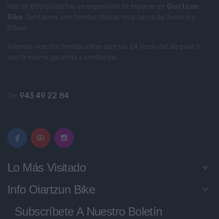
Más de 800 bicicletas en exposición te esperan en
Oiartzun
Bike
. Contamos con tiendas físicas muy cerca de Donosti y
Bilbao.
Además nuestra tienda online abre las 24 horas del día para ti
con la misma garantía y confianza.
943 49 22 84
Tel:
Lo Más Visitado
keyboard_arrow_down
Info Oiartzun Bike
keyboard_arrow_down
Subscríbete A Nuestro Boletín