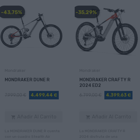
-43,75%
-35,29%
Mondraker
Mondraker
MONDRAKER DUNE R
MONDRAKER CRAFTY R
2024 ED2
7.999,00 €
4.499,44 €
6.799,00 €
4.399,63 €
Añadir Al Carrito
Añadir Al Carrito


La MONDRAKER DUNE R cuenta
La MONDRAKER CRAFTY R
con un cuadro Stealth Air
2024 disfruta de una