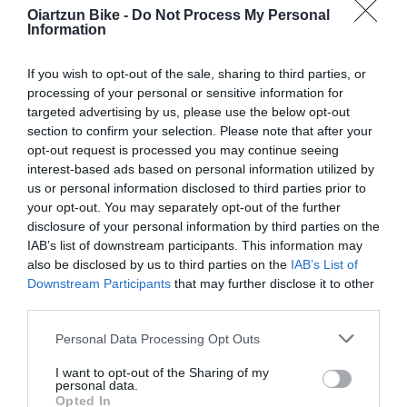
OIARTZUN BIKE
Oiartzun Bike -
Do Not Process My Personal
Information
El gravel y el bikepacking siguen creciendo año tras año.
Cada vez más ciclistas buscan bicicletas versátiles, rutas...
If you wish to opt-out of the sale, sharing to third parties, or
Leer Más
processing of your personal or sensitive information for
targeted advertising by us, please use the below opt-out
section to confirm your selection. Please note that after your
opt-out request is processed you may continue seeing
interest-based ads based on personal information utilized by
us or personal information disclosed to third parties prior to
your opt-out. You may separately opt-out of the further
disclosure of your personal information by third parties on the
IAB’s list of downstream participants. This information may
also be disclosed by us to third parties on the
IAB’s List of
Downstream Participants
that may further disclose it to other
third parties.
LA COPA DE ESPAÑA DE ENDURO 2026 ARRANCA
ESTE FIN DE SEMANA CON EL ENDUBÍTEM
Please note that this website/app uses one or more Google
Personal Data Processing Opt Outs
services and may gather and store information including but
La Copa de España de Enduro 2026 se pone en marcha
not limited to your visit or usage behaviour. You may click to
I want to opt-out of the Sharing of my
personal data.
este domingo 15 de marzo con la disputa del ya
grant or deny consent to Google and its third-party tags to
Opted In