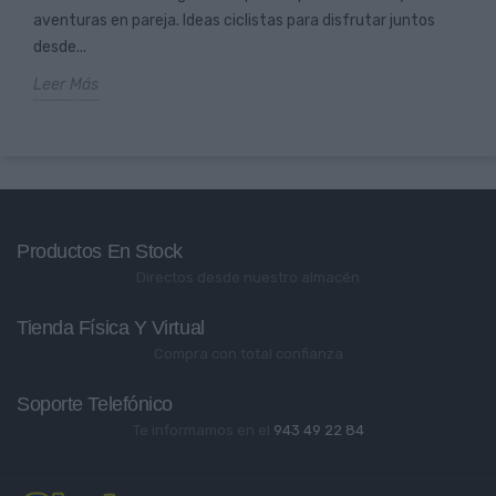
aventuras en pareja. Ideas ciclistas para disfrutar juntos
desde...
Leer Más
Productos En Stock
Directos desde nuestro almacén
Tienda Física Y Virtual
Compra con total confianza
Soporte Telefónico
Te informamos en el
943 49 22 84