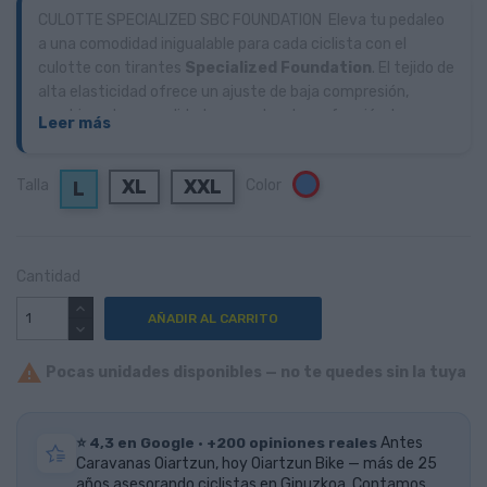
CULOTTE SPECIALIZED SBC FOUNDATION Eleva tu pedaleo
a una comodidad inigualable para cada ciclista con el
culotte con tirantes
Specialized Foundation
. El tejido de
alta elasticidad ofrece un ajuste de baja compresión,
combinando comodidad y soporte a la perfección. Los
Leer más
tirantes elásticos de felpa, junto con un panel trasero
liviano, garantizan una sensación suave contra la piel
XL
XXL
Talla
Color
Azul
L
mientras ayudan a controlar la temperatura. El puño
elástico con pinza de silicona proporciona una sujeción
suave y segura en las piernas, evitando que se suba y se
distraiga.
Cantidad
AÑADIR AL CARRITO

Pocas unidades disponibles — no te quedes sin la tuya
⭐ 4,3 en Google · +200 opiniones reales
Antes
Caravanas Oiartzun, hoy Oiartzun Bike — más de 25
años asesorando ciclistas en Gipuzkoa. Contamos