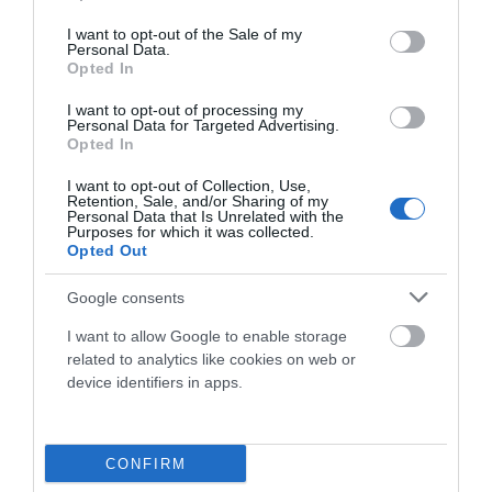
use your data for below specified purposes in below Google
consolidado 8º...
consent section.
I want to opt-out of the Sale of my
Leer Más
Personal Data.
Opted In
I want to opt-out of processing my
Personal Data for Targeted Advertising.
Opted In
I want to opt-out of Collection, Use,
Retention, Sale, and/or Sharing of my
Personal Data that Is Unrelated with the
Purposes for which it was collected.
Opted Out
Google consents
DÍA DEL PADRE: CUANDO LA BICICLETA TAMBIÉN
I want to allow Google to enable storage
UNE GENERACIONES
related to analytics like cookies on web or
El Día del Padre está a la vuelta de la esquina. Y si en tu casa
device identifiers in apps.
siempre ha habido una bicicleta de por medio,...
Leer Más
CONFIRM