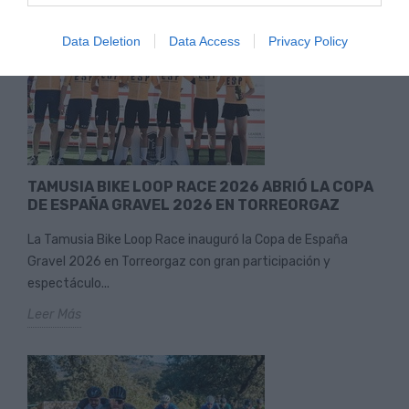
Data Deletion
Data Access
Privacy Policy
TAMUSIA BIKE LOOP RACE 2026 ABRIÓ LA COPA
DE ESPAÑA GRAVEL 2026 EN TORREORGAZ
La Tamusia Bike Loop Race inauguró la Copa de España
Gravel 2026 en Torreorgaz con gran participación y
espectáculo...
Leer Más