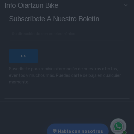
Info Oiartzun Bike
keyboard_arrow_down
Subscríbete A Nuestro Boletín
Suscríbete para recibir información de nuestras ofertas,
eventos y muchos más. Puedes darte de baja en cualquier
momento.
💬 Habla con nosotros