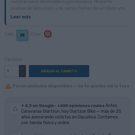
nuestra nueva almohadilla ErgoEndurance. Mediante
pruebas de laboratorio y de campo hemos desarrollado una
nueva forma ergonómica que redistribuye la presión de
Leer más
forma homogénea.
Nuestra construcción de 4 capas con un inserto
Talla
Color
Gris
M
OrthoLite® ofrece lo mejor en amortiguación y absorción
de vibraciones para tus salidas de 7 horas, ¡e incluso más!
Cantidad
AÑADIR AL CARRITO

Pocas unidades disponibles — no te quedes sin la tuya
⭐ 4,3 en Google · +200 opiniones reales
Antes
Caravanas Oiartzun, hoy Oiartzun Bike — más de 25
años asesorando ciclistas en Gipuzkoa. Contamos
con tienda física y online.