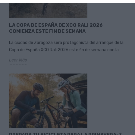
LA COPA DE ESPAÑA DE XCO RALI 2026
COMIENZA ESTE FIN DE SEMANA
La ciudad de Zaragoza será protagonista del arranque de la
Copa de España XCO Rali 2026 este fin de semana con la...
Leer Más
PREPARA TU BICICLETA PARA LA PRIMAVERA: 7