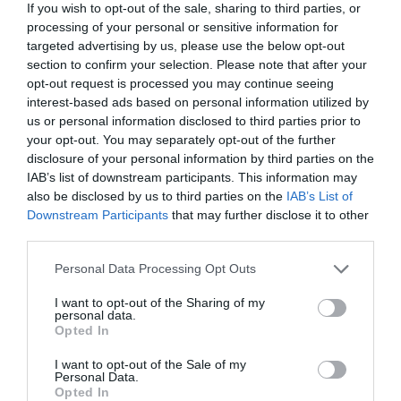
If you wish to opt-out of the sale, sharing to third parties, or
processing of your personal or sensitive information for
targeted advertising by us, please use the below opt-out
section to confirm your selection. Please note that after your
opt-out request is processed you may continue seeing
interest-based ads based on personal information utilized by
us or personal information disclosed to third parties prior to
your opt-out. You may separately opt-out of the further
disclosure of your personal information by third parties on the
TAMUSIA BIKE LOOP RACE 2026 ABRIÓ LA COPA
IAB’s list of downstream participants. This information may
DE ESPAÑA GRAVEL 2026 EN TORREORGAZ
also be disclosed by us to third parties on the
IAB’s List of
Downstream Participants
that may further disclose it to other
La Tamusia Bike Loop Race inauguró la Copa de España
third parties.
Gravel 2026 en Torreorgaz con gran participación y
espectáculo...
Please note that this website/app uses one or more Google
Personal Data Processing Opt Outs
services and may gather and store information including but
Leer Más
not limited to your visit or usage behaviour. You may click to
I want to opt-out of the Sharing of my
personal data.
grant or deny consent to Google and its third-party tags to
Opted In
use your data for below specified purposes in below Google
consent section.
I want to opt-out of the Sale of my
Personal Data.
Opted In