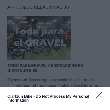
ARTÍCULOS RELACIONADOS
TODO PARA GRAVEL Y BIKEPACKING EN
OIARTZUN BIKE
El gravel y el bikepacking siguen creciendo año tras año.
Cada vez más ciclistas buscan bicicletas versátiles, rutas...
Leer Más
Oiartzun Bike -
Do Not Process My Personal
Information