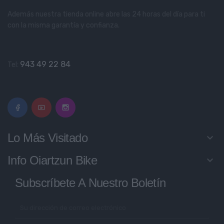
Además nuestra tienda online abre las 24 horas del día para ti
con la misma garantía y confianza.
943 49 22 84
Tel:
Lo Más Visitado
keyboard_arrow_down
Info Oiartzun Bike
keyboard_arrow_down
Subscríbete A Nuestro Boletín