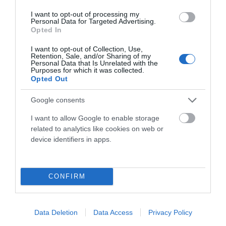
I want to opt-out of processing my
Personal Data for Targeted Advertising.
Opted In
I want to opt-out of Collection, Use,
Retention, Sale, and/or Sharing of my
LA TAMUSIA BIKE LOOP RACE INAUGURA LA
Personal Data that Is Unrelated with the
Purposes for which it was collected.
COPA DE ESPAÑA DE GRAVEL 2026 EN
Opted Out
TORREORGAZ
Google consents
La localidad de Torreorgaz (Cáceres) acogerá este
próximo sábado 28 de febrero la disputa de la Tamusia Bike
I want to allow Google to enable storage
Loop...
related to analytics like cookies on web or
device identifiers in apps.
Leer Más
CONFIRM
Data Deletion
Data Access
Privacy Policy