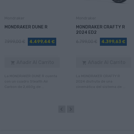
Mondraker
Mondraker
MONDRAKER DUNE R
MONDRAKER CRAFTY R
2024 ED2
7.999,00 €
4.499,44 €
6.799,00 €
4.399,63 €
Añadir Al Carrito
Añadir Al Carrito


La MONDRAKER DUNE R cuenta
La MONDRAKER CRAFTY R
con un cuadro Stealth Air
2024 disfruta de una
Carbon de 2,650g de ...
cinemática del sistema de ...