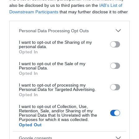
also be disclosed by us to third parties on the
IAB’s List of
Downstream Participants
that may further disclose it to other
third parties.
Please note that this website/app uses one or more Google
Mondraker
Mondraker
Personal Data Processing Opt Outs
services and may gather and store information including but
MONDRAKER DUNE R
MONDRAKER CRAFTY R
not limited to your visit or usage behaviour. You may click to
I want to opt-out of the Sharing of my
2024 ED2
personal data.
grant or deny consent to Google and its third-party tags to
Opted In
7.999,00 €
4.499,44 €
6.799,00 €
4.399,63 €
use your data for below specified purposes in below Google
consent section.
I want to opt-out of the Sale of my
Personal Data.
Opted In
Añadir Al Carrito
Añadir Al Carrito


I want to opt-out of processing my
Personal Data for Targeted Advertising.
La MONDRAKER DUNE R cuenta
La MONDRAKER CRAFTY R
Opted In
con un cuadro Stealth Air
2024 disfruta de una
Carbon de 2,650g de ...
cinemática del sistema de ...
I want to opt-out of Collection, Use,
Retention, Sale, and/or Sharing of my
Personal Data that Is Unrelated with the
Purposes for which it was collected.
Opted Out
Google consents