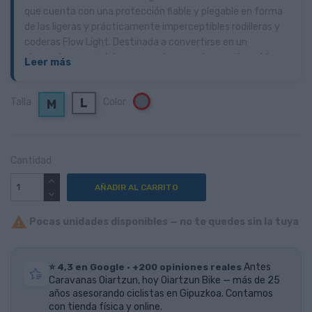
que cuenta con una protección fiable y plegable en forma
de las ligeras y prácticamente imperceptibles rodilleras y
coderas Flow Light. Destinada a convertirse en un
elemento esencial de sus aventuras, esta versión está
Leer más
fabricada con nuestra malla ultraligera y cómoda, y el
conocido estilo sin cierres para mantener las resistentes
L
Talla
Color
Gris
M
almohadillas Xmatter de alta absorción de impactos
firmemente en su lugar. Acostúmbrese a ponerse y
quitarse estas protecciones rápidamente entre
descensos, porque va a pasar todo el día fuera.
Cantidad
AÑADIR AL CARRITO

Pocas unidades disponibles — no te quedes sin la tuya
⭐ 4,3 en Google · +200 opiniones reales
Antes
Caravanas Oiartzun, hoy Oiartzun Bike — más de 25
años asesorando ciclistas en Gipuzkoa. Contamos
con tienda física y online.