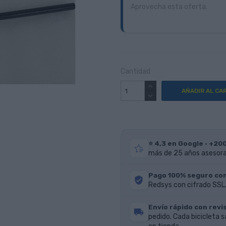
Aprovecha esta oferta.
Cantidad
AÑADIR AL CA
⭐ 4,3 en Google · +20
más de 25 años asesoran
Pago 100% seguro co
Redsys con cifrado SSL.
Envío rápido con revis
pedido. Cada bicicleta s