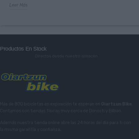
Leer Más
Productos En Stock
Directos desde nuestro almacén
Más de 800 bicicletas en exposición te esperan en
Oiartzun Bike
.
Contamos con tiendas físicas muy cerca de Donosti y Bilbao.
Además nuestra tienda online abre las 24 horas del día para ti con
la misma garantía y confianza.