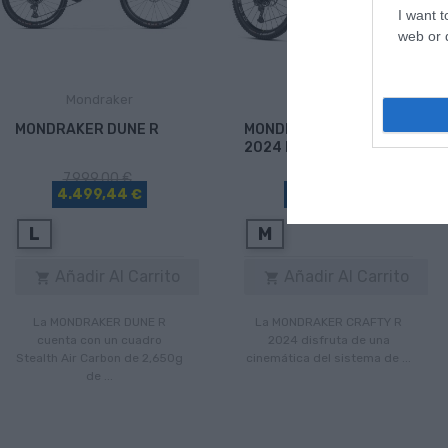
I want t
web or d
Mondraker
Mondraker
MONDRAKER DUNE R
MONDRAKER CRAFTY R
2024 ED2
7.999,00 €
6.799,00 €
4.499,44 €
4.399,63 €
L
M
Añadir Al Carrito
Añadir Al Carrito


La MONDRAKER DUNE R
La MONDRAKER CRAFTY R
cuenta con un cuadro
2024 disfruta de una
Stealth Air Carbon de 2,650g
cinemática del sistema de ...
de ...