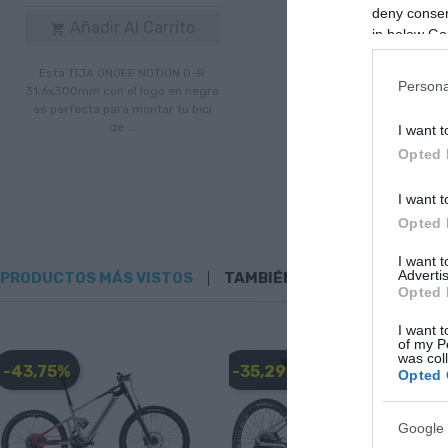
deny consent
Añadir Al Carrito
Añadir Al Carr


in below Go
Esta TIJA ONOFF NOTION O-R
Esta TIJA ONOFF NOTI
Persona
31.6x300mm con el logo en negro
31.6x400mm es perfect
es perfecta para montar tu bici
montarla en tu bici.
de ...
I want t
Opted 
I want t
Opted 
I want 
Advertis
PRODUCTOS MÁS VISTOS
TAMBIÉN PODRÍA GUSTARTE
Opted 
I want t
of my P
was col
-43,75%
-35,29%
Opted 
Google 