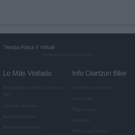
Tienda Física Y Virtual
Compra con total confianza
Lo Más Visitado
Info Oiartzun Bike
Novedades bicicletas Oiartzun
Condiciones de envío
Bike
Aviso legal
Los más vendidos
Pago seguro
Nuestras Marcas
Servicios
Bicicletas Infantiles
Política de Cookies