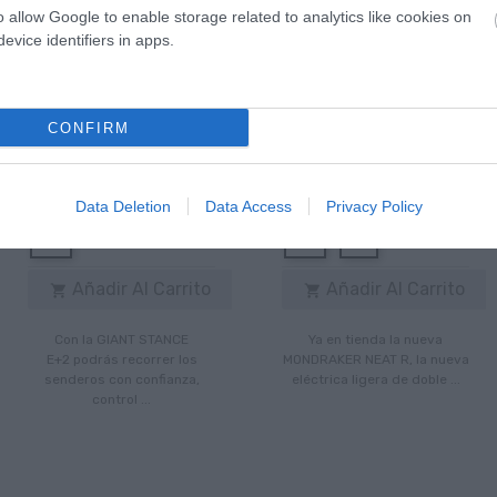
o allow Google to enable storage related to analytics like cookies on
evice identifiers in apps.
Giant
Mondraker
CONFIRM
GIANT STANCE E+2
MONDRAKER NEAT R
3.699,00 €
2.367,36 €
7.999,00 €
3.799,53 €
Data Deletion
Data Access
Privacy Policy
M
M
L
Añadir Al Carrito
Añadir Al Carrito


Con la GIANT STANCE
Ya en tienda la nueva
E+2 podrás recorrer los
MONDRAKER NEAT R, la nueva
senderos con confianza,
eléctrica ligera de doble ...
control ...