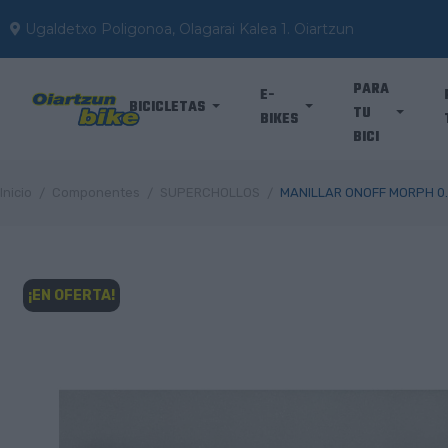
Ugaldetxo Poligonoa, Olagarai Kalea 1. Oiartzun
PARA
E-
BICICLETAS
TU
BIKES
BICI
Inicio
Componentes
SUPERCHOLLOS
MANILLAR ONOFF MORPH 0.
¡EN OFERTA!