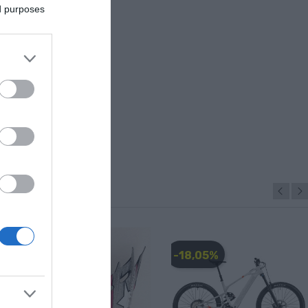
ed purposes
-28,00 €
-18,05%