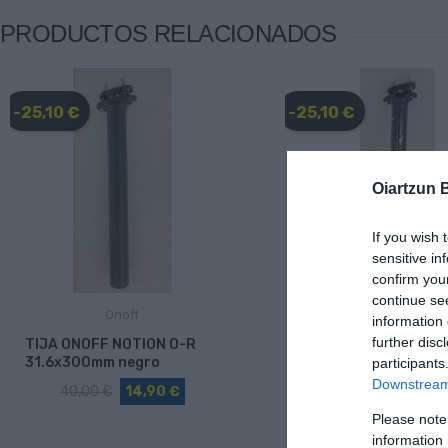
PRODUCTOS RELACIONADOS
-25,10 €
-25,10 €
Oiartzun 
If you wish 
sensitive in
confirm you
continue se
Onoff
Onoff
information 
further disc
TIJA ONOFF NOTION O-R
TIJA ONOFF NOTION 
31.6x300mm negro
31.6x400mm
participants
Downstream 
40,00 €
14,90 €
40,00 €
14,90 
Please note
information 