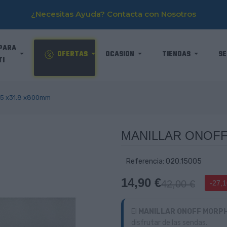
¿Necesitas Ayuda? Contacta con Nosotros
PARA
OFERTAS
OCASION
TIENDAS
SE
TI
5 x31.8 x800mm
MANILLAR ONOFF
Referencia: 020.15005
14,90 €
42,00 €
-27,1
El
MANILLAR ONOFF MORP
disfrutar de las sendas.