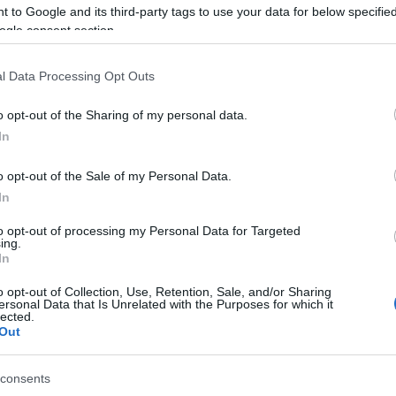
 to Google and its third-party tags to use your data for below specifi
ito
Añadir Al Carrito

ogle consent section.
ON O-R
Esta potencia de ONOFF NOTION
l Data Processing Opt Outs
a para
RISE 17ºx70mm es perfecta para
 ...
montarsela a tu ...
o opt-out of the Sharing of my personal data.
In
o opt-out of the Sale of my Personal Data.
In
to opt-out of processing my Personal Data for Targeted
ing.
COMPRADOS JUNTOS
In
o opt-out of Collection, Use, Retention, Sale, and/or Sharing
ersonal Data that Is Unrelated with the Purposes for which it
lected.
-36%
-52,5%
Out
consents