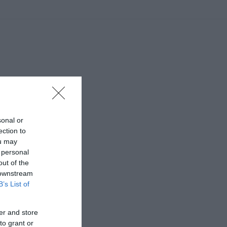
sonal or
ection to
ou may
 personal
out of the
 downstream
B’s List of
er and store
to grant or