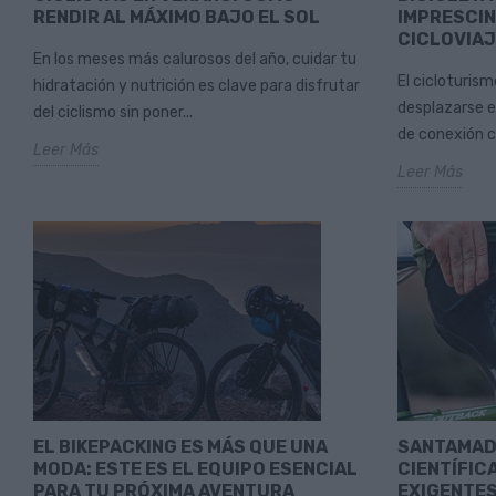
RENDIR AL MÁXIMO BAJO EL SOL
IMPRESCIN
CICLOVIA
En los meses más calurosos del año, cuidar tu
El cicloturis
hidratación y nutrición es clave para disfrutar
desplazarse e
del ciclismo sin poner...
de conexión co
Leer Más
Leer Más
EL BIKEPACKING ES MÁS QUE UNA
SANTAMAD
MODA: ESTE ES EL EQUIPO ESENCIAL
CIENTÍFICA
PARA TU PRÓXIMA AVENTURA
EXIGENTES