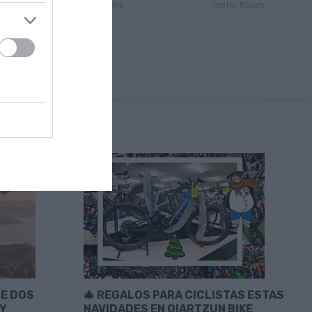
descensos. Disponible ...
motor Bosch ...
RE DOS
🎄 REGALOS PARA CICLISTAS ESTAS
 Y
NAVIDADES EN OIARTZUN BIKE