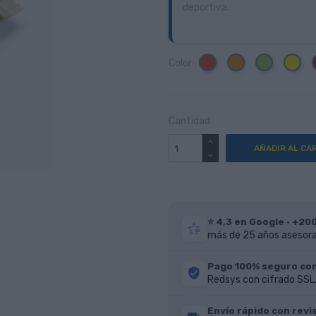
deportiva.
Rojo
Naranja
Verde
Ama
Color
Cantidad
AÑADIR AL CA
⭐ 4,3 en Google · +20
más de 25 años asesoran
Pago 100% seguro co
Redsys con cifrado SSL.
Envío rápido con revis