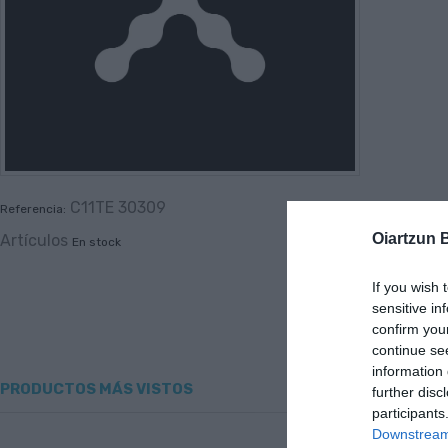
C11TE 30309
Referencia:
Oiartzun 
Artículos
En stock
If you wish 
sensitive in
confirm you
continue se
information 
PRODUCTOS MÁS VISTOS
further disc
participants
Downstream 