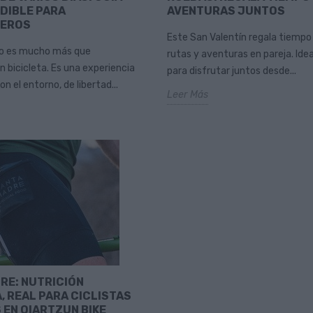
DIBLE PARA
AVENTURAS JUNTOS
JEROS
Este San Valentín regala tiempo
mo es mucho más que
rutas y aventuras en pareja. Idea
n bicicleta. Es una experiencia
para disfrutar juntos desde...
n el entorno, de libertad...
Leer Más
RE: NUTRICIÓN
, REAL PARA CICLISTAS
 EN OIARTZUN BIKE