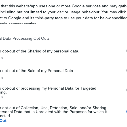
 that this website/app uses one or more Google services and may gath
-36%
-52,5%
including but not limited to your visit or usage behaviour. You may click 
 to Google and its third-party tags to use your data for below specifi
ogle consent section.
l Data Processing Opt Outs
o opt-out of the Sharing of my personal data.
In
Giant
Mondraker
GIANT STANCE E+2
MONDRAKER NEAT R
o opt-out of the Sale of my Personal Data.
In
3.699,00 €
2.367,36 €
7.999,00 €
3.799,53 €
to opt-out of processing my Personal Data for Targeted
ing.
In
Añadir Al Carrito
Añadir Al Carrito


o opt-out of Collection, Use, Retention, Sale, and/or Sharing
ersonal Data that Is Unrelated with the Purposes for which it
lected.
Con la GIANT STANCE
Ya en tienda la nueva
Out
E+2 podrás recorrer los
MONDRAKER NEAT R, la nueva