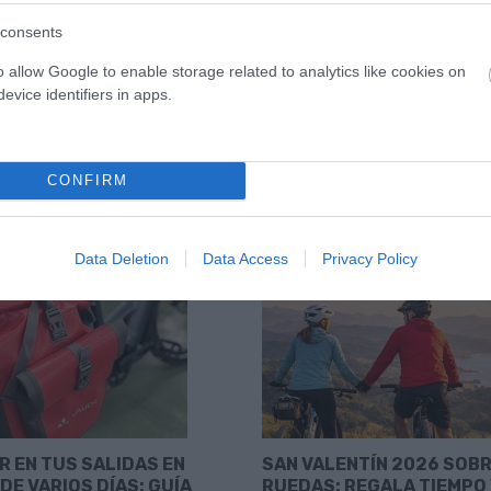
senderos con confianza,
eléctrica ligera de doble ...
control ...
consents
o allow Google to enable storage related to analytics like cookies on
evice identifiers in apps.
CONFIRM
Data Deletion
Data Access
Privacy Policy
R EN TUS SALIDAS EN
SAN VALENTÍN 2026 SOB
DE VARIOS DÍAS: GUÍA
RUEDAS: REGALA TIEMPO