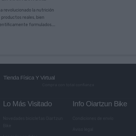
 revolucionado la nutrición
 productos reales, bien
ientíficamente formulados....
Tienda Física Y Virtual
Compra con total confianza
Lo Más Visitado
Info Oiartzun Bike
Novedades bicicletas Oiartzun
Condiciones de envío
Bike
Aviso legal