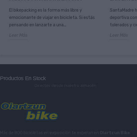
El bikepacking es la forma más libre y
SantaMadre ha
emocionante de viajar en bicicleta. Si estás
deportiva con
pensando en lanzarte a una...
tolerados y c
Leer Más
Leer Más
Productos En Stock
Directos desde nuestro almacén
Más de 800 bicicletas en exposición te esperan en
Oiartzun Bike
.