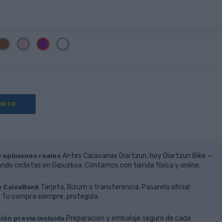
rillo
Marrón
Rosa
Blanco
Morado
RRITO
0 opiniones reales
Antes Caravanas Oiartzun, hoy Oiartzun Bike —
do ciclistas en Gipuzkoa. Contamos con tienda física y online.
n CaixaBank
Tarjeta, Bizum o transferencia. Pasarela oficial
 Tu compra siempre, protegida.
ión previa incluida
Preparación y embalaje seguro de cada