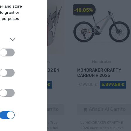
er and store
-28,00 €
-18,05%
to grant or
ed purposes
Troy Lee Designs
Mondraker
VISERA TROY LEE D2 EN
MONDRAKER CRAFTY
15 COLORES
CARBON R 2025
34,90 €
6,90 €
7.199,00 €
5.899,58 €
Añadir Al Carrito
Añadir Al Carrito


Las viseras del casco Troy
La MONDRAKER CRAFTY R
Lee D2 son ideales para tus
2025 cuenta con el nuevo