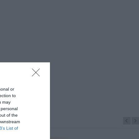
sonal or
ection to
ou may
 personal
out of the
 downstream
B’s List of