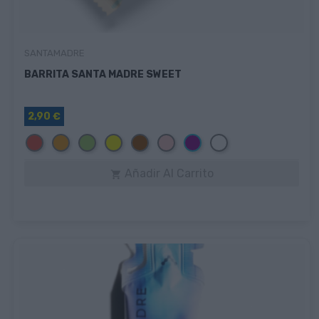
SANTAMADRE
BARRITA SANTA MADRE SWEET
2,90 €
Rojo
Naranja
Verde
Amarillo
Marrón
Rosa
Morado
Blanco
Añadir Al Carrito
