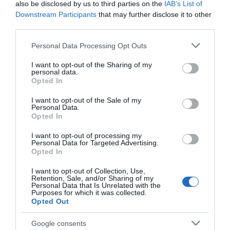
also be disclosed by us to third parties on the
IAB’s List of
Downstream Participants
that may further disclose it to other
third parties.
Please note that this website/app uses one or more Google
Personal Data Processing Opt Outs
services and may gather and store information including but
SANTAMADRE
not limited to your visit or usage behaviour. You may click to
I want to opt-out of the Sharing of my
personal data.
grant or deny consent to Google and its third-party tags to
SWEET RECOVERY SANTA MADRE
Opted In
use your data for below specified purposes in below Google
consent section.
I want to opt-out of the Sale of my
Personal Data.
19,90 €
Opted In
Amarillo
I want to opt-out of processing my
Personal Data for Targeted Advertising.
Añadir Al Carrito

Opted In
I want to opt-out of Collection, Use,
Retention, Sale, and/or Sharing of my
Personal Data that Is Unrelated with the
Purposes for which it was collected.
Opted Out
Google consents