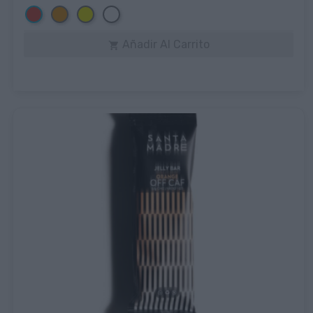
Rojo
Naranja
Amarillo
Blanco
Añadir Al Carrito
