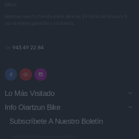
Bilbao.
Además nuestra tienda online abre las 24 horas del día para ti
con la misma garantía y confianza.
943 49 22 84
Tel:
Lo Más Visitado
keyboard_arrow_down
Info Oiartzun Bike
keyboard_arrow_down
Subscríbete A Nuestro Boletín