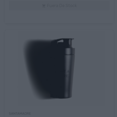
Fuera De Stock

SANTAMADRE