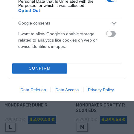
Personal Data that Is Unrelated with the
Purposes for which it was collected.
Opted Out
PRODUCTOS MÁS VISTOS
Google consents
I want to allow Google to enable storage
related to analytics like cookies on web or
-43,75%
-35,29%
device identifiers in apps.
CONFIRM
Data Deletion
Data Access
Privacy Policy
Mondraker
Mondraker
MONDRAKER DUNE R
MONDRAKER CRAFTY R
2024 ED2
7.999,00 €
4.499,44 €
6.799,00 €
4.399,63 €
L
M