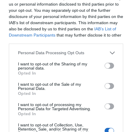
Marca:
SANTAMADRE
us or personal information disclosed to third parties prior to
your opt-out. You may separately opt-out of the further
disclosure of your personal information by third parties on the
IAB’s list of downstream participants. This information may
also be disclosed by us to third parties on the
IAB’s List of
Downstream Participants
that may further disclose it to other
third parties.
Please note that this website/app uses one or more Google
Personal Data Processing Opt Outs
services and may gather and store information including but
not limited to your visit or usage behaviour. You may click to
I want to opt-out of the Sharing of my
personal data.
grant or deny consent to Google and its third-party tags to
Opted In
use your data for below specified purposes in below Google
consent section.
I want to opt-out of the Sale of my
Personal Data.
Opted In
GOMINOLAFUNCIONALPACK
Referencia:
I want to opt-out of processing my
Personal Data for Targeted Advertising.
Opted In
I want to opt-out of Collection, Use,
Retention, Sale, and/or Sharing of my