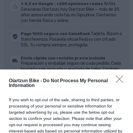
⭐ 4,3 en Google · +200 opiniones reales
Antes
Caravanas Oiartzun, hoy Oiartzun Bike — más de 25
años asesorando ciclistas en Gipuzkoa. Contamos
con tienda física y online.
Pago 100% seguro con CaixaBank
Tarjeta, Bizum o
transferencia. Pasarela oficial Redsys con cifrado
SSL. Tu compra siempre, protegida.
Envío rápido con revisión previa incluida
Preparación y embalaje seguro de cada pedido. Cada
bicicleta sale revisada y ajustada de taller. También
puedes recogerla gratis en tienda.
Oiartzun Bike -
Do Not Process My Personal
Information
Detalles
If you wish to opt-out of the sale, sharing to third parties, or
processing of your personal or sensitive information for
targeted advertising by us, please use the below opt-out
section to confirm your selection. Please note that after your
opt-out request is processed you may continue seeing
interest-based ads based on personal information utilized by