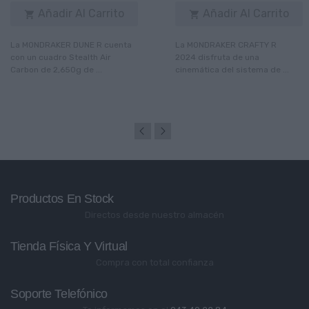
Añadir Al Carrito
Añadir Al Carrito


La MONDRAKER DUNE R cuenta
La MONDRAKER CRAFTY R
con un cuadro Stealth Air
2024 disfruta de una
Carbon de 2,650g de ...
cinemática del sistema de ...
Productos En Stock
Directos desde nuestro almacén
Tienda Física Y Virtual
Compra con total confianza
Soporte Telefónico