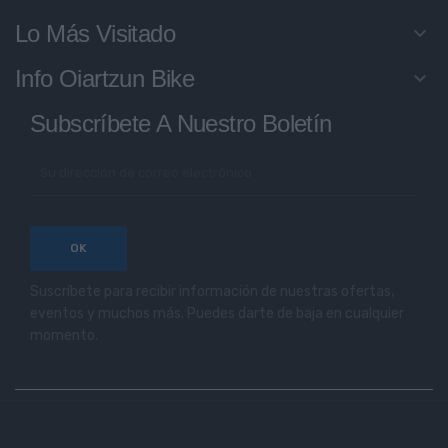
Lo Más Visitado
keyboard_arrow_down
Info Oiartzun Bike
keyboard_arrow_down
Subscríbete A Nuestro Boletín
Suscríbete para recibir información de nuestras ofertas,
eventos y muchos más. Puedes darte de baja en cualquier
momento.