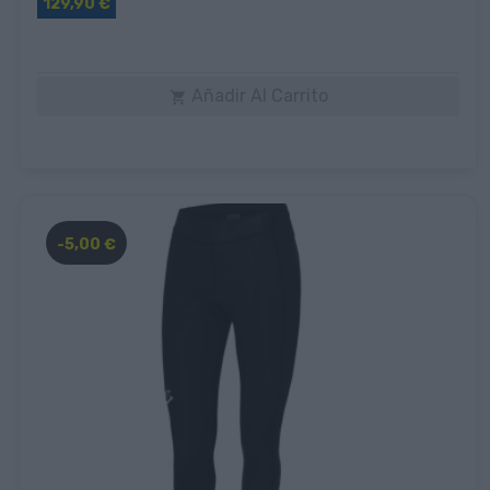
129,90 €
Añadir Al Carrito

-5,00 €