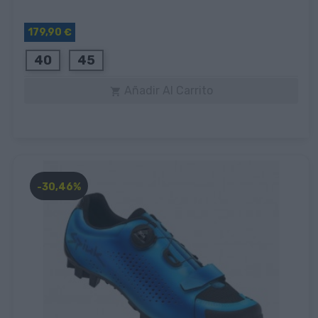
179,90 €
40
45
Añadir Al Carrito

-30,46%