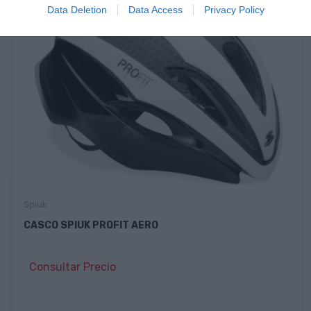
Data Deletion
Data Access
Privacy Policy
Spiuk
CASCO SPIUK PROFIT AERO
Consultar Precio