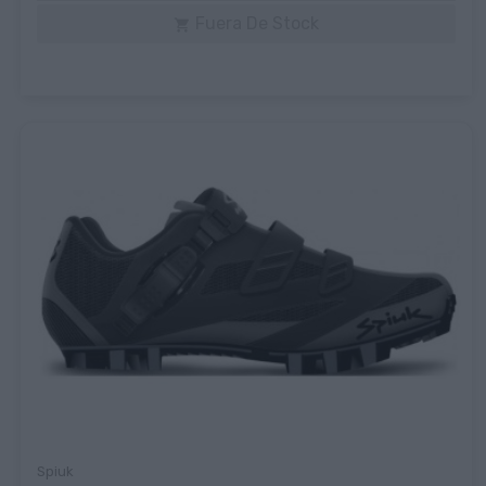
Fuera De Stock

Spiuk