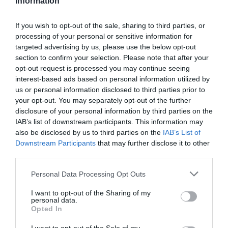
Information
Spiuk
CASCO SPIUK HIRI
If you wish to opt-out of the sale, sharing to third parties, or
processing of your personal or sensitive information for
targeted advertising by us, please use the below opt-out
Consultar Precio
section to confirm your selection. Please note that after your
opt-out request is processed you may continue seeing
interest-based ads based on personal information utilized by
us or personal information disclosed to third parties prior to
Fuera De Stock

your opt-out. You may separately opt-out of the further
disclosure of your personal information by third parties on the
IAB’s list of downstream participants. This information may
also be disclosed by us to third parties on the
IAB’s List of
Downstream Participants
that may further disclose it to other
third parties.
Please note that this website/app uses one or more Google
Personal Data Processing Opt Outs
services and may gather and store information including but
not limited to your visit or usage behaviour. You may click to
I want to opt-out of the Sharing of my
personal data.
grant or deny consent to Google and its third-party tags to
Opted In
use your data for below specified purposes in below Google
consent section.