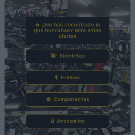
🔥 ¿No has encontrado lo
que buscabas? Mira estas
ofertas
Bicicletas
E-Bikes
Componentes
Accesorios