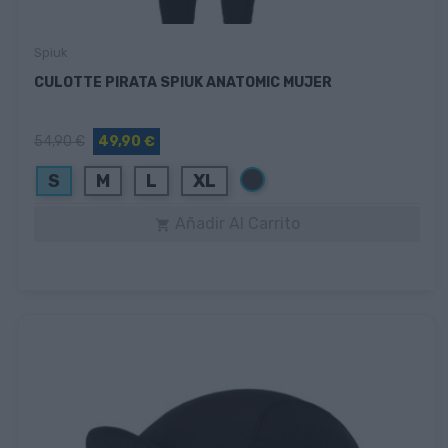
Spiuk
CULOTTE PIRATA SPIUK ANATOMIC MUJER
54,90 €
49,90 €
Negro
S
M
L
XL
Añadir Al Carrito
