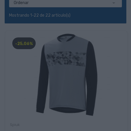

Ordenar
Mostrando 1-22 de 22 artículo(s)
-25,06%
Spiuk