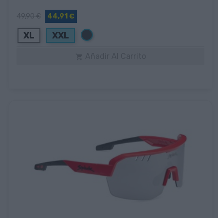
49,90 €
44,91 €
Negro
XL
XXL
Añadir Al Carrito
