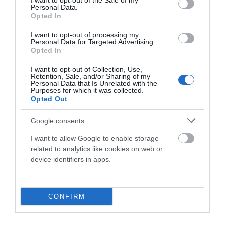
I want to opt-out of the Sale of my
Personal Data.
Opted In
I want to opt-out of processing my
Personal Data for Targeted Advertising.
Opted In
I want to opt-out of Collection, Use,
Retention, Sale, and/or Sharing of my
Spiuk
Personal Data that Is Unrelated with the
Purposes for which it was collected.
CASCO SPIUK ADANTE ED
Opted Out
Google consents
Consultar Precio
I want to allow Google to enable storage
related to analytics like cookies on web or
device identifiers in apps.
Fuera De Stock

CONFIRM