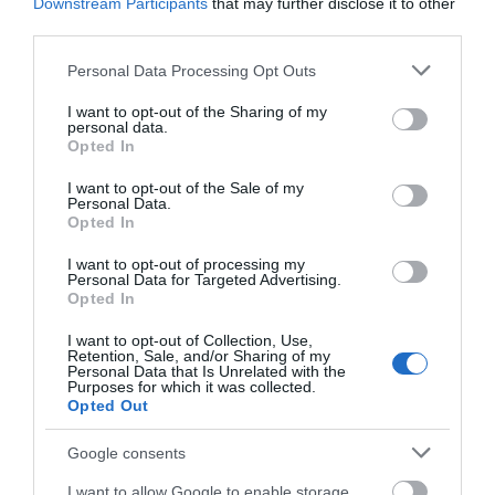
Downstream Participants
that may further disclose it to other
third parties.
Please note that this website/app uses one or more Google
Personal Data Processing Opt Outs
services and may gather and store information including but
not limited to your visit or usage behaviour. You may click to
I want to opt-out of the Sharing of my
personal data.
grant or deny consent to Google and its third-party tags to
Opted In
use your data for below specified purposes in below Google
consent section.
I want to opt-out of the Sale of my
Personal Data.
Opted In
GRAN LIQUIDACIÓN DE CASCOS BELL Y GIRO EN
OIARTZUN BIKE
I want to opt-out of processing my
Personal Data for Targeted Advertising.
Si llevas tiempo pensando en cambiar de casco, este puede
Opted In
ser el momento perfecto. En Oiartzun Bike hemos recibido...
I want to opt-out of Collection, Use,
Leer Más
Retention, Sale, and/or Sharing of my
Personal Data that Is Unrelated with the
Purposes for which it was collected.
Opted Out
Google consents
I want to allow Google to enable storage