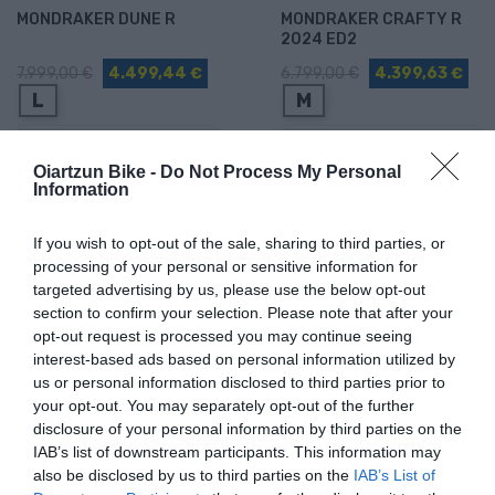
MONDRAKER DUNE R
MONDRAKER CRAFTY R
2024 ED2
7.999,00 €
4.499,44 €
6.799,00 €
4.399,63 €
L
M
Añadir Al Carrito
Añadir Al Carrito


Oiartzun Bike -
Do Not Process My Personal
Information
La MONDRAKER DUNE R cuenta
La MONDRAKER CRAFTY R
con un cuadro Stealth Air
2024 disfruta de una
Carbon de 2,650g de ...
cinemática del sistema de ...
If you wish to opt-out of the sale, sharing to third parties, or
processing of your personal or sensitive information for
targeted advertising by us, please use the below opt-out
section to confirm your selection. Please note that after your
opt-out request is processed you may continue seeing
interest-based ads based on personal information utilized by
us or personal information disclosed to third parties prior to
your opt-out. You may separately opt-out of the further
disclosure of your personal information by third parties on the
IAB’s list of downstream participants. This information may
ARTÍCULOS RELACIONADOS
also be disclosed by us to third parties on the
IAB’s List of