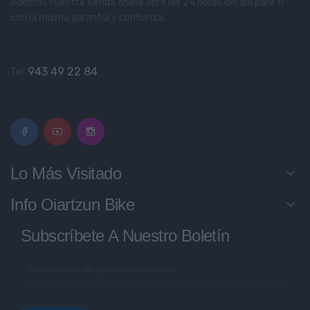
Además nuestra tienda online abre las 24 horas del día para ti
con la misma garantía y confianza.
943 49 22 84
Tel:
Lo Más Visitado
keyboard_arrow_down
Info Oiartzun Bike
keyboard_arrow_down
Subscríbete A Nuestro Boletín