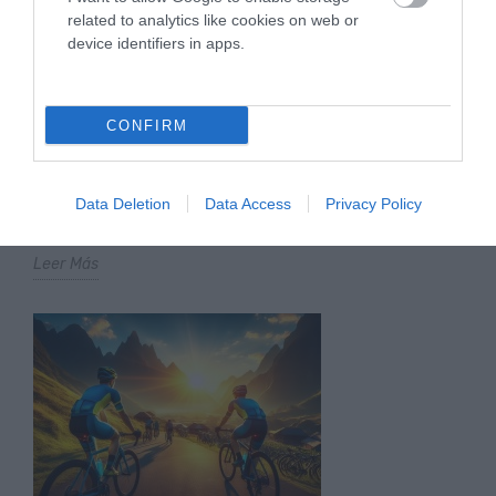
related to analytics like cookies on web or
device identifiers in apps.
CONFIRM
DÍA DEL PADRE: CUANDO LA BICICLETA TAMBIÉN
UNE GENERACIONES
El Día del Padre está a la vuelta de la esquina. Y si en tu casa
Data Deletion
Data Access
Privacy Policy
siempre ha habido una bicicleta de por medio,...
Leer Más