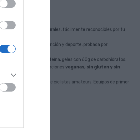
s con ingredientes naturales, fácilmente reconocibles por tu
lo.
por especialistas en nutrición y deporte, probada por
to, sabor y tolerancia.
tivos, hasta geles sin cafeína, geles con 60g de carbohidratos,
es. Y sí, también tienen opciones
veganas, sin gluten y sin
renamientos y carreras de ciclistas amateurs. Equipos de primer
 una razón:
funciona
.