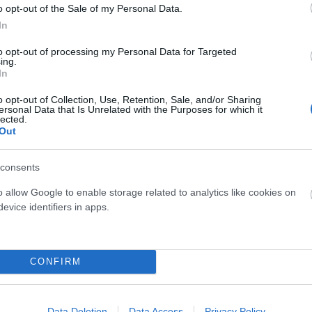
o opt-out of the Sale of my Personal Data.
In
e diferente a Santa Madre?
to opt-out of processing my Personal Data for Targeted
ing.
es reales, sin artificios:
Los productos Santa Madre están elaborado
In
que si no lo reconoces al leerlo, tu estómago tampoco lo hará al digerir
a e innovación española:
Cada fórmula está diseñada en laboratorio 
o opt-out of Collection, Use, Retention, Sale, and/or Sharing
ersonal Data that Is Unrelated with the Purposes for which it
 de élite y ajustada hasta lograr un equilibrio perfecto entre rendimien
lected.
Out
de productos para cada momento:
Desde isotónicos suaves y efec
nergéticas, barritas "real food" y recuperadores de sabores irresistibl
consents
de los profesionales:
Santa Madre no solo está presente en los ent
o allow Google to enable storage related to analytics like cookies on
tletas internacionales y deportistas exigentes confían en la marca por
evice identifiers in apps.
CONFIRM
Data Deletion
Data Access
Privacy Policy