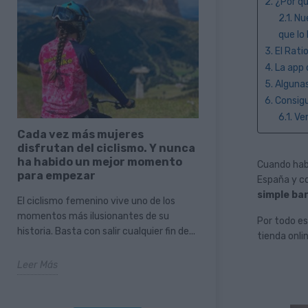
2. ¿Por q
2.1. N
que lo
3. El Rati
4. La app 
5. Algun
6. Consig
6.1. V
Cada vez más mujeres
El descanso ta
disfrutan del ciclismo. Y nunca
parte del ciclis
ha habido un mejor momento
verano sobre do
Cuando hab
para empezar
prisas
España y co
simple bar
El ciclismo femenino vive uno de los
El verano suele ser 
momentos más ilusionantes de su
vacaciones, más ti
Por todo e
historia. Basta con salir cualquier fin de...
ganas de disfrutar de
tienda onli
Leer Más
Leer Más