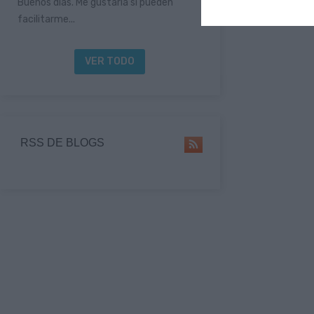
Buenos días. Me gustaría si pueden
facilitarme...
VER TODO
RSS DE BLOGS