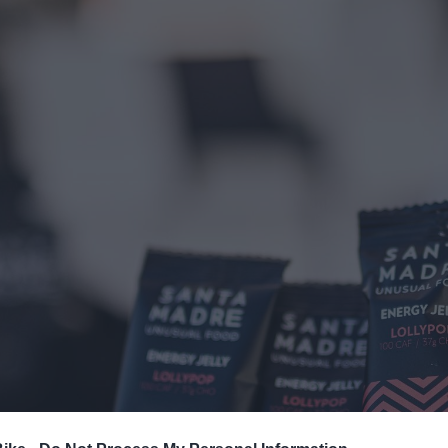
 Nexxen, su
Shimano CUES: la transmisión
ctrica de alto
pensada para durar y
n el nuevo
simplificar