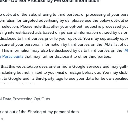
Bike -
Do Not Process My Personal Information
Shimano CUES es la gama de
transmisiones diseñadas para bicicletas
to opt-out of the sale, sharing to third parties, or processing of your per
urbanas, de trekking, montaña
formation for targeted advertising by us, please use the below opt-out s
sentado Nexxen, su
r selection. Please note that after your opt-out request is processed y
recreativa y...
stema DJI Avinox,
eing interest-based ads based on personal information utilized by us or
da y alto
Leer Más
disclosed to third parties prior to your opt-out. You may separately opt-
losure of your personal information by third parties on the IAB’s list of
. This information may also be disclosed by us to third parties on the
IA
Participants
that may further disclose it to other third parties.
 that this website/app uses one or more Google services and may gath
including but not limited to your visit or usage behaviour. You may click 
 to Google and its third-party tags to use your data for below specifi
ogle consent section.
l Data Processing Opt Outs
o opt-out of the Sharing of my personal data.
In