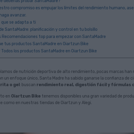
ué deberías probar SantaMadre?
uestro compromiso es empujar los límites del rendimiento humano, ase
 haga avanzar.
o que se adapta a ti
de SantaMadre: planificación y control en tu bolsillo
as Recomendaciones top para empezar con SantaMadre
ue tus productos SantaMadre en Oiartzun Bike
er Todos los productos SantaMadre en Oiartzun Bike
mbién forma
Laviana acogerá el
mo: disfruta del
Campeonato de España de
s ruedas, sin
Enduro 2027
lamos de nutrición deportiva de alto rendimiento, pocas marcas han 
n un enfoque único, Santa Madre ha sabido ganarse la confianza de ci
Ya es oficial. La Comisión Delegada de la
rita o gel
: buscan
rendimiento real, digestión fácil y fórmulas c
sinónimo de
Real Federación Española de Ciclismo
empo libre y muchas
(RFEC) ha aprobado la sede y la fecha...
sto en
Oiartzun Bike
tenemos disponibles una gran variedad de produ
 la bicicleta. Para...
ne como en nuestras tiendas de Oiartzun y Alegi.
Leer Más