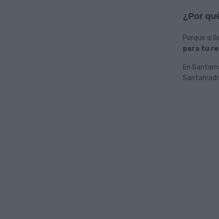
¿Por qu
Porque si l
para tu r
En Santamad
Santamadre 