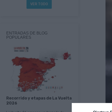
VER TODO
ENTRADAS DE BLOG
POPULARES
Recorrido y etapas de La Vuelta
Berria presenta
2026
nueva e-MTB elé
rendimiento co