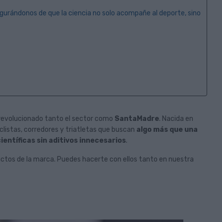
gurándonos de que la ciencia no solo acompañe al deporte, sino
Francesc Barber y Estíbaliz
La nueva Mondra
Sagardoy ganadores finales de
Carbon ya está d
la Copa de España de XCO RALI
Oiartzun Bike
revolucionado tanto el sector como
SantaMadre
. Nacida en
2026
clistas, corredores y triatletas que buscan
algo más que una
La espera ha terminad
ientíficas sin aditivos innecesarios
.
La Copa de España de XCO pone fin así a
Mondraker ARID Carbon
su edición 2026 tras seis disputadísimas
marca alicantina para r
ctos de la marca. Puedes hacerte con ellos tanto en nuestra
pruebas por territorio nacional.
de...
Leer Más
Leer Más