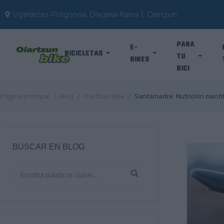
Ugaldetxo Poligonoa, Olagarai Kalea 1. Oiartzun
PARA
E-
BICICLETAS
TU
BIKES
BICI
Página principal
Blog
Oiartzun Bike
Santamadre: Nutrición científ
BUSCAR EN BLOG