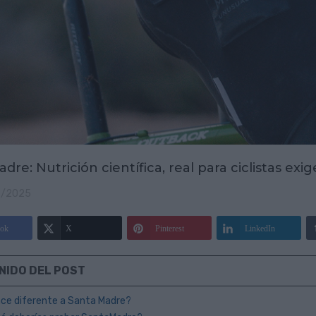
re: Nutrición científica, real para ciclistas ex
6/2025
ok
X
Pinterest
LinkedIn
NIDO DEL POST
ace diferente a Santa Madre?